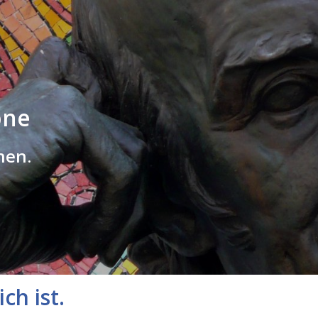
one
hen.
ch ist.