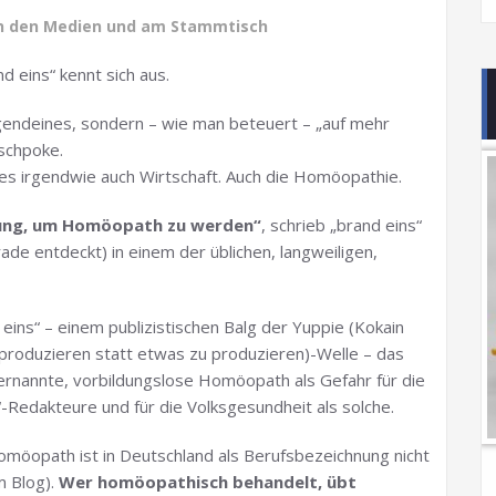
n den Medien und am Stammtisch
nd eins“ kennt sich aus.
irgendeines, sondern – wie man beteuert – „auf mehr
schpoke.
 alles irgendwie auch Wirtschaft. Auch die Homöopathie.
dung, um Homöopath zu werden“
, schrieb „brand eins“
de entdeckt) in einem der üblichen, langweiligen,
ins“ – einem publizistischen Balg der Yuppie (Kokain
 produzieren statt etwas zu produzieren)-Welle – das
ternannte, vorbildungslose Homöopath als Gefahr für die
-Redakteure und für die Volksgesundheit als solche.
Homöopath ist in Deutschland als Berufsbezeichnung nicht
m Blog).
Wer homöopathisch behandelt, übt