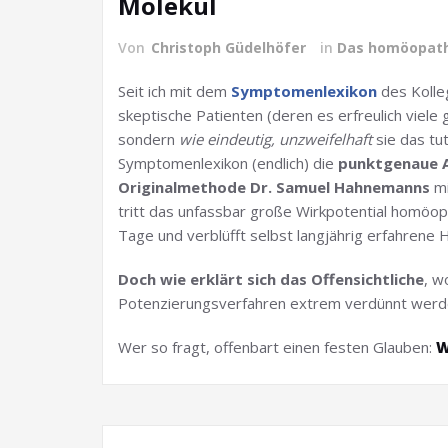
Molekül
Von
Christoph Güdelhöfer
in
Das homöopath
Seit ich mit dem
Symptomenlexikon
des Kolle
skeptische Patienten (deren es erfreulich viele 
sondern
wie eindeutig, unzweifelhaft
sie das tut
Symptomenlexikon (endlich) die
punktgenaue 
Originalmethode Dr. Samuel Hahnemanns
mi
tritt das unfassbar große Wirkpotential homöop
Tage und verblüfft selbst langjährig erfahrene
Doch wie erklärt sich das Offensichtliche
, w
Potenzierungsverfahren extrem verdünnt werd
Wer so fragt, offenbart einen festen Glauben:
W