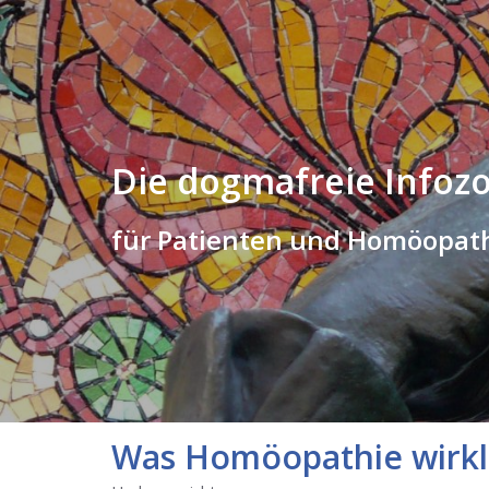
Die dogmafreie Infoz
für Patienten und Homöopat
Was Homöopathie wirkli