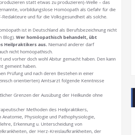
 produzieren statt etwas zu produzieren)-Welle – das
ternannte, vorbildungslose Homöopath als Gefahr für die
-Redakteure und für die Volksgesundheit als solche.
Homöopath ist in Deutschland als Berufsbezeichnung nicht
m Blog).
Wer homöopathisch behandelt, übt
 Heilpraktikers aus.
Niemand anderer darf
auch nicht homöopathisch.
ert und vorher doch wohl Abitur gemacht haben. Den kann
cht gemeint haben.
ichen Prüfung und nach deren Bestehen in einer
inisch orientierten) Amtsarzt folgende Kenntnisse
htlicher Grenzen der Ausübung der Heilkunde ohne
rapeutischer Methoden des Heilpraktikers,
n Anatomie, Physiologie und Pathophysiologie,
slehre, Erkennung u. Unterscheidung von
lkrankheiten, der Herz-Kreislaufkrankheiten, der