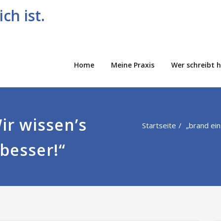
hen.
ch ist.
Home
Meine Praxis
Wer schreibt 
ir wissen’s
Startseite
„brand ein
 besser!“