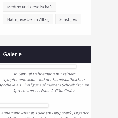
Medizin und Gesellschaft
Naturgesetze im Alltag
Sonstiges
Galerie
Dr. Samuel Hahnemann mit seinem
Symptomenlexikon und der homöopathischen
Apotheke als Zinnfigur auf meinem Schreibtisch im
Sprechzimmer. Foto: C. Güdelhöfer
Hahnemann-Zitat aus seinem Hauptwerk „Organon