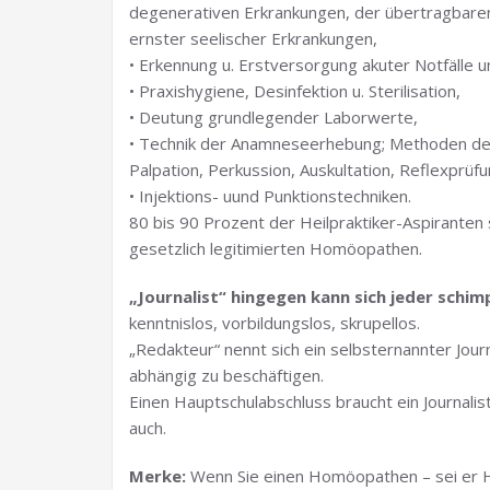
degenerativen Erkrankungen, der übertragbare
ernster seelischer Erkrankungen,
• Erkennung u. Erstversorgung akuter Notfälle
• Praxishygiene, Desinfektion u. Sterilisation,
• Deutung grundlegender Laborwerte,
• Technik der Anamneseerhebung; Methoden der
Palpation, Perkussion, Auskultation, Reflexprüf
• Injektions- uund Punktionstechniken.
80 bis 90 Prozent der Heilpraktiker-Aspiranten 
gesetzlich legitimierten Homöopathen.
„Journalist“ hingegen kann sich jeder schim
kenntnislos, vorbildungslos, skrupellos.
„Redakteur“ nennt sich ein selbsternannter Journ
abhängig zu beschäftigen.
Einen Hauptschulabschluss braucht ein Journalist 
auch.
Merke:
Wenn Sie einen Homöopathen – sei er 