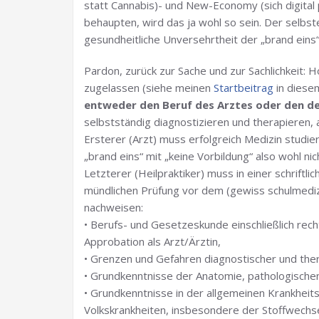
statt Cannabis)- und New-Economy (sich digital
behaupten, wird das ja wohl so sein. Der selbs
gesundheitliche Unversehrtheit der „brand eins“
Pardon, zurück zur Sache und zur Sachlichkeit: 
zugelassen (siehe meinen
Startbeitrag
in diese
entweder den Beruf des Arztes oder den des
selbstständig diagnostizieren und therapieren, 
Ersterer (Arzt) muss erfolgreich Medizin studi
„brand eins“ mit „keine Vorbildung“ also wohl ni
Letzterer (Heilpraktiker) muss in einer schriftl
mündlichen Prüfung vor dem (gewiss schulmediz
nachweisen:
• Berufs- und Gesetzeskunde einschließlich rec
Approbation als Arzt/Ärztin,
• Grenzen und Gefahren diagnostischer und the
• Grundkenntnisse der Anatomie, pathologische
• Grundkenntnisse in der allgemeinen Krankheit
Volkskrankheiten, insbesondere der Stoffwechse