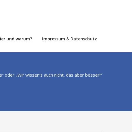
hier und warum?
Impressum & Datenschutz
s“ oder „Wir wissen’s auch nicht, das aber besser!“