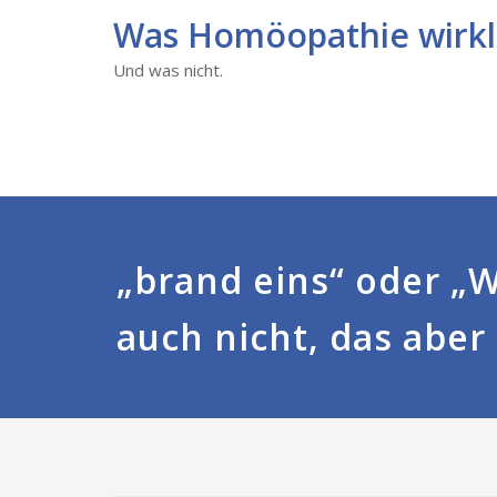
für Patienten und Homöopat
Was Homöopathie wirkli
Und was nicht.
„brand eins“ oder „W
auch nicht, das aber