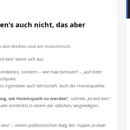
en’s auch nicht, das aber
n den Medien und am Stammtisch
nd eins“ kennt sich aus.
irgendeines, sondern – wie man beteuert – „auf mehr
schpoke.
 alles irgendwie auch Wirtschaft. Auch die Homöopathie.
dung, um Homöopath zu werden“
, schrieb „brand eins“
de entdeckt) in einem der üblichen, langweiligen,
ins“ – einem publizistischen Balg der Yuppie (Kokain