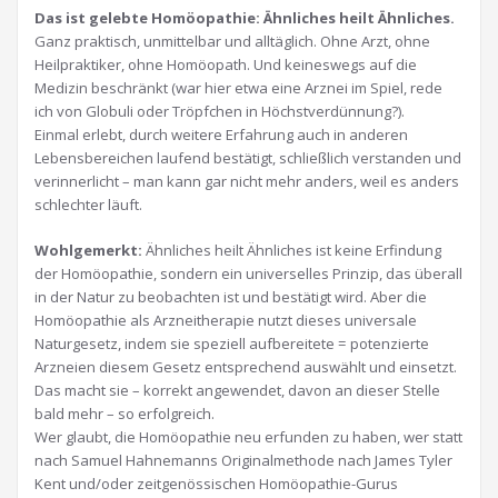
Das ist gelebte Homöopathie: Ähnliches heilt Ähnliches.
Ganz praktisch, unmittelbar und alltäglich. Ohne Arzt, ohne
Heilpraktiker, ohne Homöopath. Und keineswegs auf die
Medizin beschränkt (war hier etwa eine Arznei im Spiel, rede
ich von Globuli oder Tröpfchen in Höchstverdünnung?).
Einmal erlebt, durch weitere Erfahrung auch in anderen
Lebensbereichen laufend bestätigt, schließlich verstanden und
verinnerlicht – man kann gar nicht mehr anders, weil es anders
schlechter läuft.
Wohlgemerkt:
Ähnliches heilt Ähnliches ist keine Erfindung
der Homöopathie, sondern ein universelles Prinzip, das überall
in der Natur zu beobachten ist und bestätigt wird. Aber die
Homöopathie als Arzneitherapie nutzt dieses universale
Naturgesetz, indem sie speziell aufbereitete = potenzierte
Arzneien diesem Gesetz entsprechend auswählt und einsetzt.
Das macht sie – korrekt angewendet, davon an dieser Stelle
bald mehr – so erfolgreich.
Wer glaubt, die Homöopathie neu erfunden zu haben, wer statt
nach Samuel Hahnemanns Originalmethode nach James Tyler
Kent und/oder zeitgenössischen Homöopathie-Gurus