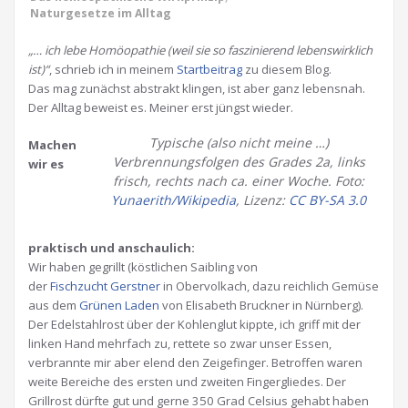
Naturgesetze im Alltag
„… ich lebe Homöopathie (weil sie so faszinierend lebenswirklich
ist)“
, schrieb ich in meinem
Startbeitrag
zu diesem Blog.
Das mag zunächst abstrakt klingen, ist aber ganz lebensnah.
Der Alltag beweist es. Meiner erst jüngst wieder.
Typische (also nicht meine …)
Machen
Verbrennungsfolgen des Grades 2a, links
wir es
frisch, rechts nach ca. einer Woche. Foto:
Yunaerith/Wikipedia
, Lizenz:
CC BY-SA 3.0
praktisch und anschaulich:
Wir haben gegrillt (köstlichen Saibling von
der
Fischzucht Gerstner
in Obervolkach, dazu reichlich Gemüse
aus dem
Grünen Laden
von Elisabeth Bruckner in Nürnberg).
Der Edelstahlrost über der Kohlenglut kippte, ich griff mit der
linken Hand mehrfach zu, rettete so zwar unser Essen,
verbrannte mir aber elend den Zeigefinger. Betroffen waren
weite Bereiche des ersten und zweiten Fingergliedes. Der
Grillrost dürfte gut und gerne 350 Grad Celsius gehabt haben