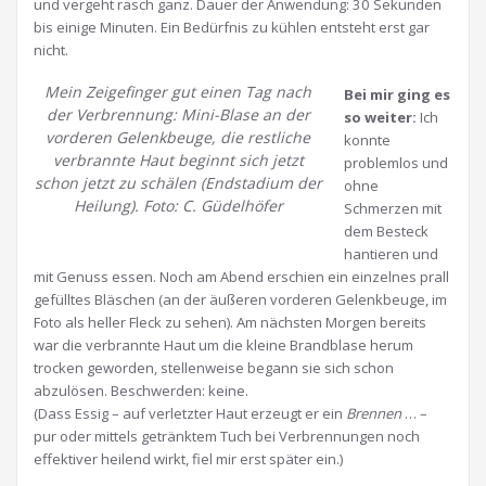
und vergeht rasch ganz. Dauer der Anwendung: 30 Sekunden
bis einige Minuten. Ein Bedürfnis zu kühlen entsteht erst gar
nicht.
Mein Zeigefinger gut einen Tag nach
Bei mir ging es
der Verbrennung: Mini-Blase an der
so weiter:
Ich
vorderen Gelenkbeuge, die restliche
konnte
verbrannte Haut beginnt sich jetzt
problemlos und
schon jetzt zu schälen (Endstadium der
ohne
Heilung). Foto: C. Güdelhöfer
Schmerzen mit
dem Besteck
hantieren und
mit Genuss essen. Noch am Abend erschien ein einzelnes prall
gefülltes Bläschen (an der äußeren vorderen Gelenkbeuge, im
Foto als heller Fleck zu sehen). Am nächsten Morgen bereits
war die verbrannte Haut um die kleine Brandblase herum
trocken geworden, stellenweise begann sie sich schon
abzulösen. Beschwerden: keine.
(Dass Essig – auf verletzter Haut erzeugt er ein
Brennen
… –
pur oder mittels getränktem Tuch bei Verbrennungen noch
effektiver heilend wirkt, fiel mir erst später ein.)