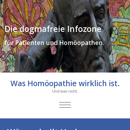
Die dogmafreie Infozone
für Patienten und Homöopathen.
Was Homöopathie wirklich ist.
Und was nicht.
SCHALTE
NAVIGATION