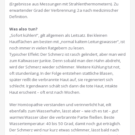
(Ergebnisse aus Messungen mit Strahlenthermometern). Zu
erwartender Grad der Verbrennung: 2a nach medizinischer
Definition.
Was also tun?
„Sofort kühlen!“, gilt allgemein als Leitsatz. Bei kleinen
Hautflächen am besten mit „normal kaltem Leitungswasser“, ist
noch immer in vielen Ratgebern zu lesen.
Typischer Effekt: Der Schmerz ist rasch gelindert, aber man wird
zum Kaltwasser-Junkie. Denn sobald man den Hahn abdreht,
wird der Schmerz wieder schlimmer. Weitere Kühlung tut not,
oft stundenlang. In der Folge entstehen stattliche Blasen,
später reißt die verbrannte Haut auf, sie regeneriert sich
schlecht. Irgendwann schält sich dann die tote Haut, intakte
Haut erscheint – oft erst nach Wochen.
Wer Homöopathie verstanden und verinnerlicht hat, eilt
ebenfalls zum Wasserhahn, lässt aber – wie ich es tat –
gut
warmes
Wasser über die verbrannte Partie fließen. Beste
Wassertemperatur: 40 bis 50 Grad, damit noch gut erträglich.
Der Schmerz wird nur kurz etwas schlimmer, lässt bald nach