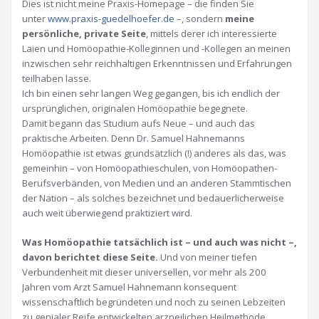
Dies ist nicht meine Praxis-Homepage – die finden Sie
unter
www.praxis-guedelhoefer.de
–, sondern
meine
persönliche, private Seite
, mittels derer ich interessierte
Laien und Homöopathie-Kolleginnen und -Kollegen an meinen
inzwischen sehr reichhaltigen Erkenntnissen und Erfahrungen
teilhaben lasse.
Ich bin einen sehr langen Weg gegangen, bis ich endlich der
ursprünglichen, originalen Homöopathie begegnete.
Damit begann das Studium aufs Neue – und auch das
praktische Arbeiten. Denn Dr. Samuel Hahnemanns
Homöopathie ist etwas grundsätzlich (!) anderes als das, was
gemeinhin – von Homöopathieschulen, von Homöopathen-
Berufsverbänden, von Medien und an anderen Stammtischen
der Nation – als solches bezeichnet und bedauerlicherweise
auch weit überwiegend praktiziert wird.
Was Homöopathie tatsächlich ist – und auch was nicht –,
davon berichtet diese Seite.
Und von meiner tiefen
Verbundenheit mit dieser universellen, vor mehr als 200
Jahren vom Arzt Samuel Hahnemann konsequent
wissenschaftlich begründeten und noch zu seinen Lebzeiten
zu genialer Reife entwickelten arzneilichen Heilmethode.