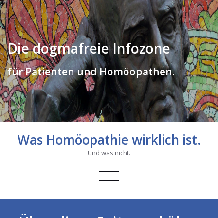
Die dogmafreie Infozone
für Patienten und Homöopathen.
Was Homöopathie wirklich ist.
Und was nicht.
SCHALTE
NAVIGATION