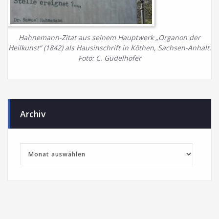
Hahnemann-Zitat aus seinem Hauptwerk „Organon der
Heilkunst“ (1842) als Hausinschrift in Köthen, Sachsen-Anhalt.
Foto: C. Güdelhöfer
Archiv
Archiv