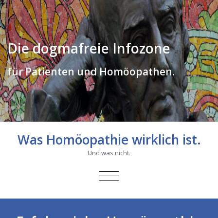
Die dogmafreie Infozone
für Patienten und Homöopathen.
Was Homöopathie wirklich ist.
Und was nicht.
SCHALTE
NAVIGATION