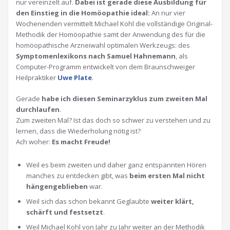
nur vereinzelt auf.
Dabei ist gerade diese Ausbildung für
den Einstieg in die Homöopathie ideal:
An nur vier
Wochenenden vermittelt Michael Kohl die vollständige Original-
Methodik der Homöopathie samt der Anwendung des für die
homöopathische Arzneiwahl optimalen Werkzeugs: des
Symptomenlexikons nach Samuel Hahnemann
, als
Computer-Programm entwickelt von dem Braunschweiger
Heilpraktiker
Uwe Plate
.
Gerade
habe ich diesen Seminarzyklus zum zweiten Mal
durchlaufen
.
Zum zweiten Mal? Ist das doch so schwer zu verstehen und zu
lernen, dass die Wiederholung nötig ist?
Ach woher:
Es macht Freude!
Weil es beim zweiten und daher ganz entspannten Hören
manches zu entdecken gibt, was
beim ersten Mal nicht
hängengeblieben
war.
Weil sich das schon bekannt Geglaubte
weiter klärt,
schärft und festsetzt
.
Weil Michael Kohl von Jahr zu Jahr weiter an der Methodik