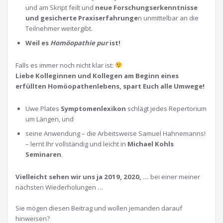
und am Skript feilt und
neue Forschungserkenntnisse
und gesicherte Praxiserfahrunge
n unmittelbar an die
Teilnehmer weitergibt.
Weil es
Homöopathie pur
ist!
Falls es immer noch nicht klar ist:
Liebe Kolleginnen und Kollegen am Beginn eines
erfüllten Homöopathenlebens, spart Euch alle Umwege!
Uwe Plates
Symptomenlexikon
schlägt jedes Repertorium
um Längen, und
seine Anwendung – die Arbeitsweise Samuel Hahnemanns!
– lernt Ihr vollständig und leicht in
Michael Kohls
Seminaren
.
Vielleicht sehen wir uns ja 2019, 2020, …
bei einer meiner
nächsten Wiederholungen …
Sie mögen diesen Beitrag und wollen jemanden darauf
hinweisen?