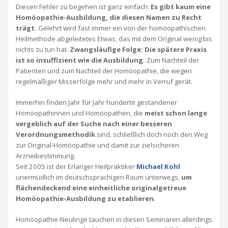
Diesen Fehler zu begehen ist ganz einfach:
Es gibt kaum eine
Homöopathie-Ausbildung, die diesen Namen zu Recht
trägt.
Gelehrt wird fast immer ein von der homöopathischen
Heilmethode abgeleitetes Etwas, das mit dem Original wenig bis
nichts zu tun hat.
Zwangsläufige Folge: Die spätere Praxis
ist so insuffizient wie die Ausbildung.
Zum Nachteil der
Patienten und zum Nachteil der Homöopathie, die wegen
regelmäßiger Misserfolge mehr und mehr in Verruf gerät.
Immerhin finden Jahr für Jahr hunderte gestandener
Homöopathinnen und Homöopathen, die
meist schon lange
vergeblich auf der Suche nach einer besseren
Verordnungsmethodik
sind, schließlich doch noch den Weg
zur Original-Homöopathie und damit zur zielsicheren
Arzneibestimmung.
Seit 2005 ist der Erlanger Heilpraktiker
Michael Kohl
unermüdlich im deutschsprachigen Raum unterwegs,
um
flächendeckend eine einheitliche originalgetreue
Homöopathie-Ausbildung zu etablieren
.
Homöopathie-Neulinge tauchen in diesen Seminaren allerdings