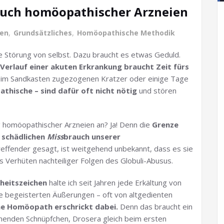
uch homöopathischer Arzneien
ben
,
Grundsätzliches
,
Homöopathische Methodik
 Störung von selbst. Dazu braucht es etwas Geduld.
 Verlauf einer akuten Erkrankung braucht Zeit fürs
em im Sandkasten zugezogenen Kratzer oder einige Tage
thische – sind dafür oft nicht nötig
und stören
homöopathischer Arzneien an? Ja! Denn die
Grenze
 schädlichen
Miss
brauch unserer
 Treffender gesagt, ist weitgehend unbekannt, dass es sie
 Verhüten nachteiliger Folgen des Globuli-Abusus.
kheitszeichen
halte ich seit Jahren jede Erkältung von
he begeisterten Äußerungen – oft von altgedienten
he Homöopath erschrickt dabei.
Denn das braucht ein
nenden Schnüpfchen, Drosera gleich beim ersten