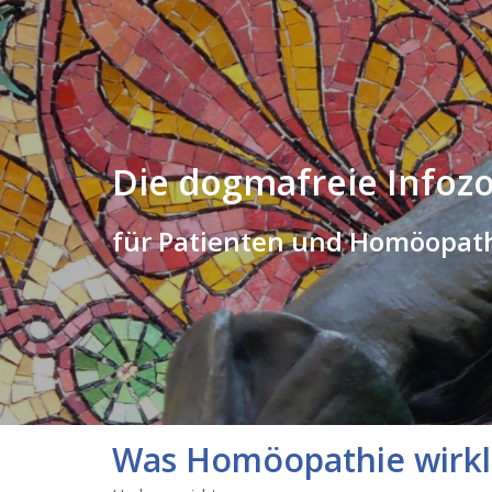
Die dogmafreie Infoz
für Patienten und Homöopat
Was Homöopathie wirkli