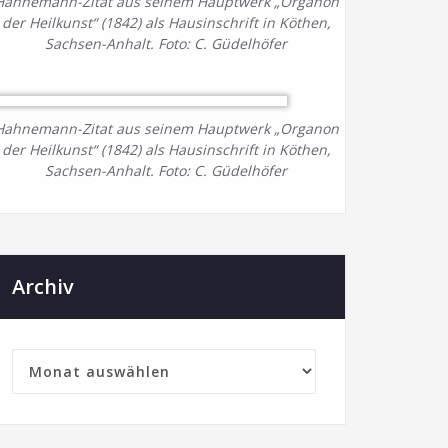
Hahnemann-Zitat aus seinem Hauptwerk „Organon
der Heilkunst“ (1842) als Hausinschrift in Köthen,
Sachsen-Anhalt. Foto: C. Güdelhöfer
Hahnemann-Zitat aus seinem Hauptwerk „Organon
der Heilkunst“ (1842) als Hausinschrift in Köthen,
Sachsen-Anhalt. Foto: C. Güdelhöfer
Archiv
rchiv