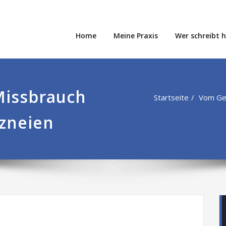
Home
Meine Praxis
Wer schreibt 
issbrauch
Startseite
Vom Geb
zneien