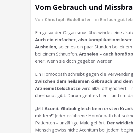
Vom Gebrauch und Missbra
Von
Christoph Güdelhöfer
in
Einfach gut le
Ein gesunder Organismus überwindet eine akute
Auch ein einfacher, also komplikationsloser
Ausheilen
, seien es ein paar Stunden bei ein
bei einem Schnupfen.
Arzneien – auch homöopa
eher, wenn sie doch gegeben werden.
Ein Homöopath schreibt gegen die Verwendung 
zwischen dem heilsamen
Ge
brauch und dem
Arzneimittelschätze
wird allzu oft ignoriert.
überhaupt gibt.
Darum geht es hier – und um das
„Mit
Aconit-Globuli gleich beim ersten Kran
mir fern!“ Jeder erfahrene Homöopath hat solc
Patienten – unzählige Male gehört.
Der wirklic
Mensch gewiss nicht: Aconitum bei jedem begin