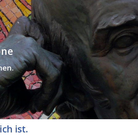
one
hen.
ch ist.