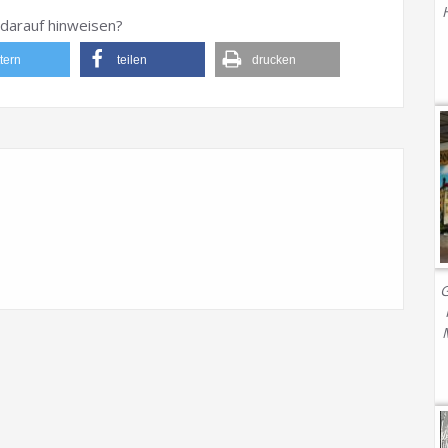
darauf hinweisen?
ttern
teilen
drucken
G