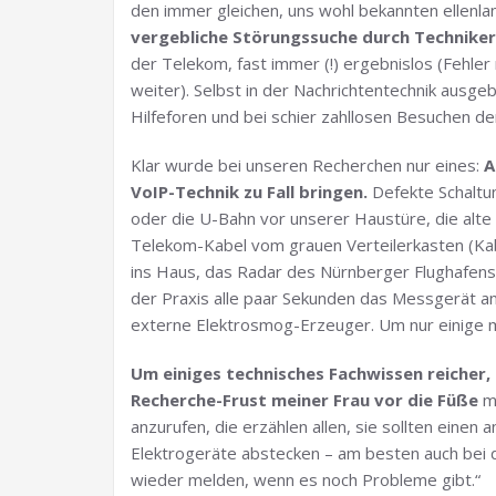
den immer gleichen, uns wohl bekannten ellenla
vergebliche Störungssuche durch Techniker
der Telekom, fast immer (!) ergebnislos (Fehle
weiter). Selbst in der Nachrichtentechnik ausg
Hilfeforen und bei schier zahllosen Besuchen d
Klar wurde bei unseren Recherchen nur eines:
A
VoIP-Technik zu Fall bringen.
Defekte Schaltun
oder die U-Bahn vor unserer Haustüre, die alte
Telekom-Kabel vom grauen Verteilerkasten (Kab
ins Haus, das Radar des Nürnberger Flughafens 
der Praxis alle paar Sekunden das Messgerät 
externe Elektrosmog-Erzeuger. Um nur einige m
Um einiges technisches Fachwissen reicher, 
Recherche-Frust meiner Frau vor die Füße
mi
anzurufen, die erzählen allen, sie sollten einen
Elektrogeräte abstecken – am besten auch bei 
wieder melden, wenn es noch Probleme gibt.“