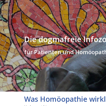
Die dogmafreie Infoz
für Patienten und Homöopat
Was Homöopathie wirkli