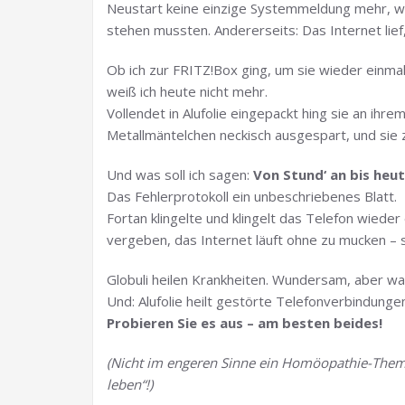
Neustart keine einzige Systemmeldung mehr, wo s
stehen mussten. Andererseits: Das Internet lief,
Ob ich zur FRITZ!Box ging, um sie wieder einm
weiß ich heute nicht mehr.
Vollendet in Alufolie eingepackt hing sie an ihr
Metallmäntelchen neckisch ausgespart, und sie 
Und was soll ich sagen:
Von Stund‘ an bis heu
Das Fehlerprotokoll ein unbeschriebenes Blatt.
Fortan klingelte und klingelt das Telefon wiede
vergeben, das Internet läuft ohne zu mucken – 
Globuli heilen Krankheiten. Wundersam, aber wa
Und: Alufolie heilt gestörte Telefonverbindung
Probieren Sie es aus – am besten beides!
(Nicht im engeren Sinne ein Homöopathie-Thema
leben“!)