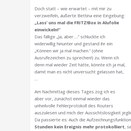
Doch statt – wie erwartet – mit mir zu
verzweifeln, äußerte Bettina eine Eingebung:
„Lass‘ uns mal die FRITZ!Box in Alufolie
einwickeln!“
Das fällige „Ja, aber …“ schluckte ich
widerwillig hinunter und gestand ihr ein
„Können wir ja mal machen.“ (ohne
Ausrufezeichen zu sprechen!) zu. Wenn ich
denn mal wieder Zeit hätte, könnte ich ja mal,
damit man es nicht unversucht gelassen hat,
…
Am Nachmittag dieses Tages zog ich es
aber vor, zunächst einmal wieder das
unheilvolle Fehlerprotokoll des Routers
auszulesen und mich der Aussichtslosigkeit jeg
Da passierte es: Auch die Aufzeichnungsfunktio
Stunden kein Ereignis mehr protokolliert
, s