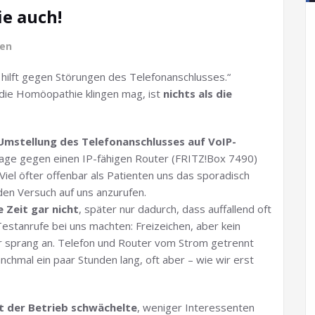
ie auch!
ben
ie hilft gegen Störungen des Telefonanschlusses.“
die Homöopathie klingen mag, ist
nichts als die
Umstellung des Telefonanschlusses auf VoIP-
age gegen einen IP-fähigen Router (FRITZ!Box 7490)
 Viel öfter offenbar als Patienten uns das sporadisch
den Versuch auf uns anzurufen.
 Zeit gar nicht
, später nur dadurch, dass auffallend oft
estanrufe bei uns machten: Freizeichen, aber kein
er sprang an. Telefon und Router vom Strom getrennt
nchmal ein paar Stunden lang, oft aber – wie wir erst
t der Betrieb schwächelte
, weniger Interessenten