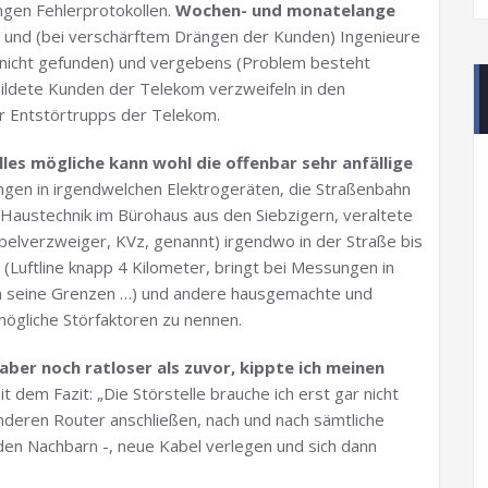
ngen Fehlerprotokollen.
Wochen- und monatelange
und (bei verschärftem Drängen der Kunden) Ingenieure
r nicht gefunden) und vergebens (Problem besteht
ebildete Kunden der Telekom verzweifeln in den
er Entstörtrupps der Telekom.
lles mögliche kann wohl die offenbar sehr anfällige
gen in irgendwelchen Elektrogeräten, die Straßenbahn
 Haustechnik im Bürohaus aus den Siebzigern, veraltete
elverzweiger, KVz, genannt) irgendwo in der Straße bis
(Luftline knapp 4 Kilometer, bringt bei Messungen in
an seine Grenzen …) und andere hausgemachte und
ögliche Störfaktoren zu nennen.
aber noch ratloser als zuvor, kippte ich meinen
t dem Fazit: „Die Störstelle brauche ich erst gar nicht
 anderen Router anschließen, nach und nach sämtliche
den Nachbarn -, neue Kabel verlegen und sich dann