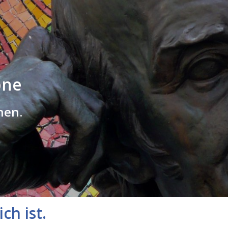
one
hen.
ch ist.