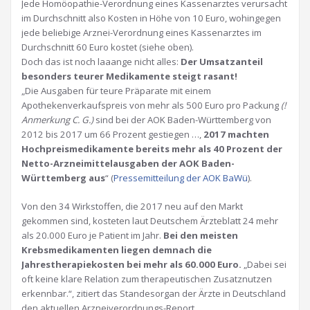
Jede Homöopathie-Verordnung eines Kassenarztes verursacht
im Durchschnitt also Kosten in Höhe von 10 Euro, wohingegen
jede beliebige Arznei-Verordnung eines Kassenarztes im
Durchschnitt 60 Euro kostet (siehe oben).
Doch das ist noch laaange nicht alles:
Der Umsatzanteil
besonders teurer Medikamente steigt rasant!
„Die Ausgaben für teure Präparate mit einem
Apothekenverkaufspreis von mehr als 500 Euro pro Packung
(!
Anmerkung C. G.)
sind bei der AOK Baden-Württemberg von
2012 bis 2017 um 66 Prozent gestiegen …,
2017 machten
Hochpreismedikamente bereits mehr als 40 Prozent der
Netto-Arzneimittelausgaben der AOK Baden-
Württemberg aus
“ (
Pressemitteilung der AOK BaWü
).
Von den 34 Wirkstoffen, die 2017 neu auf den Markt
gekommen sind, kosteten laut Deutschem Ärzteblatt 24 mehr
als 20.000 Euro je Patient im Jahr.
Bei den meisten
Krebsmedikamenten liegen demnach die
Jahrestherapiekosten bei mehr als 60.000 Euro.
„Dabei sei
oft keine klare Relation zum therapeutischen Zusatznutzen
erkennbar.“, zitiert das Standesorgan der Ärzte in Deutschland
den aktuellen Arzneiverordnungs-Report.