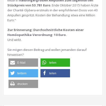
Mittel in
halbfingergroßen Ampullen zum sagenhaften
Stückpreis von 53.781 Euro
. Ende Oktober 2015 haben Ärzte
der
Charité
Glybera erstmals in der empfohlenen Dosis von 40
Ampullen gespritzt. Kosten der Behandlung: etwa eine Million
Euro.“
Zur Erinnerung: Durchschnittliche Kosten einer
Homöopathika-Verordnung: 10 Euro.
Und wirkt.
Sie mögen diesen Beitrag und wollen jemanden darauf
hinweisen?
E-Mail
teilen
twittern
teilen
drucken