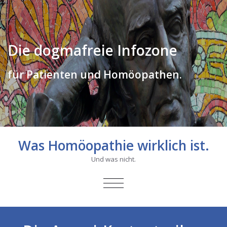
Die dogmafreie Infozone
für Patienten und Homöopathen.
Was Homöopathie wirklich ist.
Und was nicht.
SCHALTE
NAVIGATION