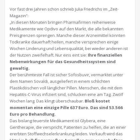
Vor fast drei Jahren schon schrieb Julia Friedrichs im „Zeit-
Magazin“:
„In diesen Monaten bringen Pharmafirmen reihenweise
Medikamente wie Opdivo auf den Markt, die alle bekannten
Preisgrenzen sprengen. Manche dieser Arzneimittel könnten
Todkranke dauerhaft heilen, manche versprechen einige
Wochen Linderung und Lebensqualität, bei wieder anderen ist
der Nutzen zweifelhaft. Nur eins eint sie:
Ihre finanziellen
Nebenwirkungen für das Gesundheitssystem sind
gewaltig.
Der berühmteste Fall ist sicher Sofosbuvir, vermarktet unter
dem Namen Sovaldi, ausgeliefert in einem schlichten
Plastikdöschen voll länglicher Pillen. Menschen, die mit dem
Hepatitis-C-Virus infiziert sind, schlucken eine am Tag. Zwölf
Wochen lang. Das klingt überschaubar.
Bloß kostet
momentan eine einzige Pille 637 Euro. Das sind 53.566
Euro pro Behandlung.
Das bislang teuerste Medikament ist Glybera, eine
Gentherapie, die verspricht, Patienten zu helfen, die an einer
ererbten Stoffwechselerkrankung leiden. Verkauft wird das