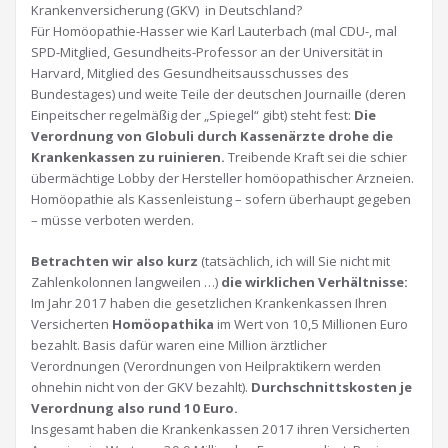
Krankenversicherung (GKV) in Deutschland?
Für Homöopathie-Hasser wie Karl Lauterbach (mal CDU-, mal
SPD-Mitglied, Gesundheits-Professor an der Universität in
Harvard, Mitglied des Gesundheitsausschusses des
Bundestages) und weite Teile der deutschen Journaille (deren
Einpeitscher regelmäßig der „Spiegel“ gibt) steht fest:
Die
Verordnung von Globuli durch Kassenärzte drohe die
Krankenkassen zu ruinieren.
Treibende Kraft sei die schier
übermächtige Lobby der Hersteller homöopathischer Arzneien.
Homöopathie als Kassenleistung – sofern überhaupt gegeben
– müsse verboten werden.
Betrachten wir also kurz
(tatsächlich, ich will Sie nicht mit
Zahlenkolonnen langweilen …)
die wirklichen Verhältnisse:
Im Jahr 2017 haben die gesetzlichen Krankenkassen Ihren
Versicherten
Homöopathika
im Wert von 10,5 Millionen Euro
bezahlt. Basis dafür waren eine Million ärztlicher
Verordnungen (Verordnungen von Heilpraktikern werden
ohnehin nicht von der GKV bezahlt).
Durchschnittskosten je
Verordnung also rund 10 Euro.
Insgesamt haben die Krankenkassen 2017 ihren Versicherten