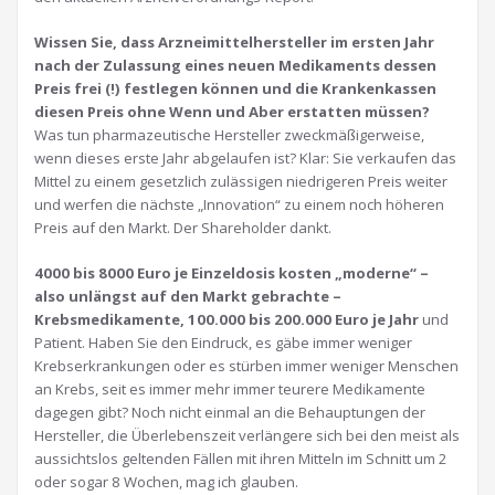
Wissen Sie, dass A
rzneimittelhersteller im ersten Jahr
nach der Zulassung eines neuen Medikaments dessen
Preis frei (!) festlegen können und die Krankenkassen
diesen Preis ohne Wenn und Aber erstatten müssen?
Was tun pharmazeutische Hersteller zweckmäßigerweise,
wenn dieses erste Jahr abgelaufen ist? Klar: Sie verkaufen das
Mittel zu einem gesetzlich zulässigen niedrigeren Preis weiter
und werfen die nächste „Innovation“ zu einem noch höheren
Preis auf den Markt. Der Shareholder dankt.
4000 bis 8000 Euro je Einzeldosis kosten „moderne“ –
also unlängst auf den Markt gebrachte –
Krebsmedikamente, 100.000 bis 200.000 Euro je Jahr
und
Patient. Haben Sie den Eindruck, es gäbe immer weniger
Krebserkrankungen oder es stürben immer weniger Menschen
an Krebs, seit es immer mehr immer teurere Medikamente
dagegen gibt? Noch nicht einmal an die Behauptungen der
Hersteller, die Überlebenszeit verlängere sich bei den meist als
aussichtslos geltenden Fällen mit ihren Mitteln im Schnitt um 2
oder sogar 8 Wochen, mag ich glauben.