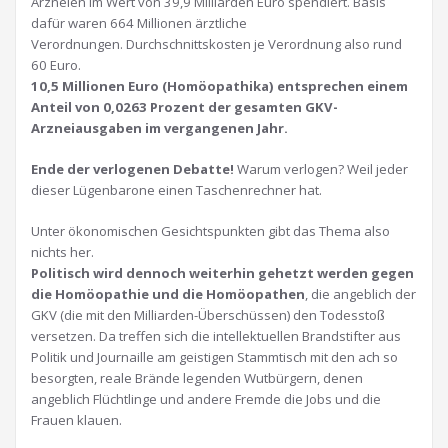
Arzneien im Wert von 39,9 Milliarden Euro spendiert. Basis
dafür waren 664 Millionen ärztliche
Verordnungen. Durchschnittskosten je Verordnung also rund
60 Euro.
10,5 Millionen Euro (Homöopathika) entsprechen einem
Anteil von 0,0263 Prozent der gesamten GKV-
Arzneiausgaben im vergangenen Jahr.
Ende der verlogenen Debatte!
Warum verlogen? Weil jeder
dieser Lügenbarone einen Taschenrechner hat.
Unter ökonomischen Gesichtspunkten gibt das Thema also
nichts her.
Politisch wird dennoch weiterhin gehetzt werden gegen
die Homöopathie und die Homöopathen
, die angeblich der
GKV (die mit den Milliarden-Überschüssen) den Todesstoß
versetzen. Da treffen sich die intellektuellen Brandstifter aus
Politik und Journaille am geistigen Stammtisch mit den ach so
besorgten, reale Brände legenden Wutbürgern, denen
angeblich Flüchtlinge und andere Fremde die Jobs und die
Frauen klauen.