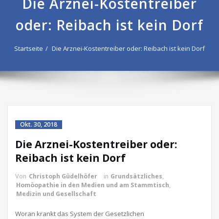
Die Arznei-Kostentreiber
oder: Reibach ist kein Dorf
Startseite
Die Arznei-Kostentreiber oder: Reibach ist kein Dorf
Okt. 30, 2018
Die Arznei-Kostentreiber oder:
Reibach ist kein Dorf
Von
Christoph Güdelhöfer
in
Grundsätzliches
,
Homöopathie in den Medien und am Stammtisch
,
Medizin und Gesellschaft
Woran krankt das System der Gesetzlichen