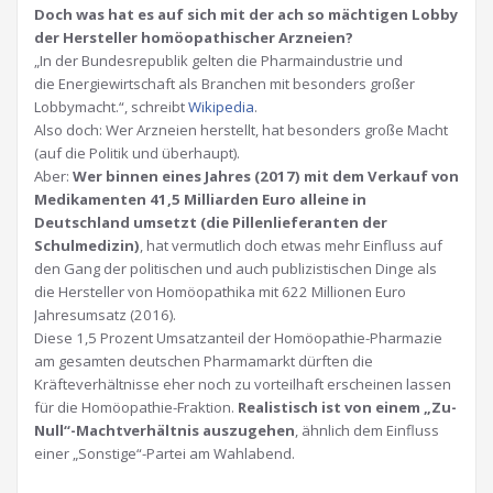
Doch was hat es auf sich mit der ach so mächtigen Lobby
der Hersteller homöopathischer Arzneien?
„In der Bundesrepublik gelten die Pharmaindustrie und
die Energiewirtschaft als Branchen mit besonders großer
Lobbymacht.“, schreibt
Wikipedia
.
Also doch: Wer Arzneien herstellt, hat besonders große Macht
(auf die Politik und überhaupt).
Aber:
Wer binnen eines Jahres (2017) mit dem Verkauf von
Medikamenten 41,5 Milliarden Euro alleine in
Deutschland umsetzt (die Pillenlieferanten der
Schulmedizin)
, hat vermutlich doch etwas mehr Einfluss auf
den Gang der politischen und auch publizistischen Dinge als
die Hersteller von Homöopathika mit 622 Millionen Euro
Jahresumsatz (2016).
Diese 1,5 Prozent Umsatzanteil der Homöopathie-Pharmazie
am gesamten deutschen Pharmamarkt dürften die
Kräfteverhältnisse eher noch zu vorteilhaft erscheinen lassen
für die Homöopathie-Fraktion.
Realistisch ist von einem „Zu-
Null“-Machtverhältnis auszugehen
, ähnlich dem Einfluss
einer „Sonstige“-Partei am Wahlabend.